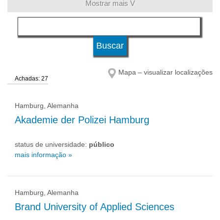
Mostrar mais V
língua
sistema de estudos
Mapa – visualizar localizações
Achadas: 27
qualificação
Hamburg, Alemanha
tipo de universidade
Akademie der Polizei Hamburg
status de universidade:
público
status de universidade
mais informação »
Hamburg, Alemanha
Brand University of Applied Sciences