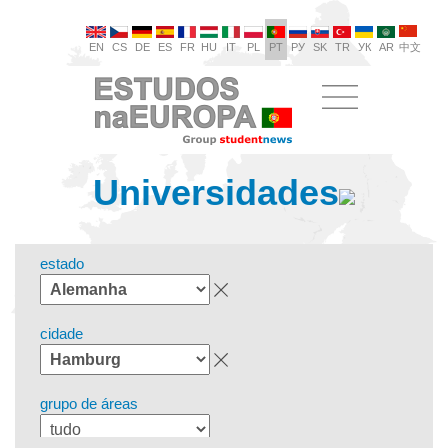
EN
CS
DE
ES
FR
HU
IT
PL
PT
РУ
SK
TR
УК
AR
中文
Universidades
estado
cidade
grupo de áreas