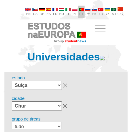
EN
CS
DE
ES
FR
HU
IT
PL
PT
РУ
SK
TR
УК
AR
中文
Universidades
estado
cidade
grupo de áreas