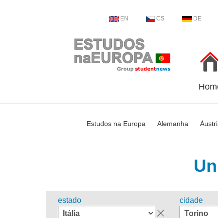
EN
CS
DE
Hom
Estudos na Europa
Alemanha
Áustr
Un
estado
cidade