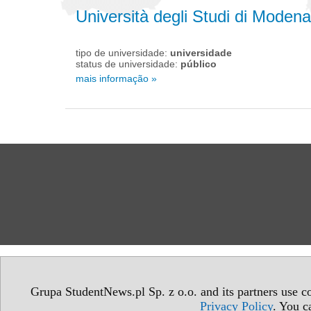
Università degli Studi di Moden
tipo de universidade:
universidade
status de universidade:
público
mais informação »
Grupa StudentNews.pl Sp. z o.o. and its partners use co
Privacy Policy
. You c