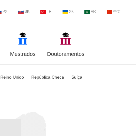
РУ
SK
TR
УК
AR
中文
Mestrados
Doutoramentos
Reino Unido
República Checa
Suíça