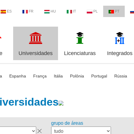
ES
FR
HU
IT
PL
PT
e
Universidades
Licenciaturas
Integrados
ia
Espanha
França
Itália
Polônia
Portugal
Rússia
iversidades
grupo de áreas