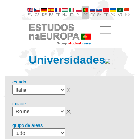
EN
CS
DE
ES
FR
HU
IT
PL
PT
РУ
SK
TR
УК
AR
中文
Universidades
estado
cidade
grupo de áreas