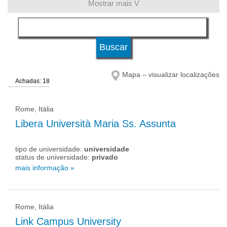
Mostrar mais V
língua
tipo de universidade
Mapa – visualizar localizações
Achadas: 18
status de universidade
Rome, Itália
Libera Università Maria Ss. Assunta
tipo de universidade:
universidade
status de universidade:
privado
mais informação »
Rome, Itália
Link Campus University