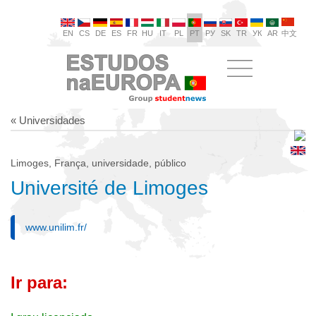
EN
CS
DE
ES
FR
HU
IT
PL
PT
РУ
SK
TR
УК
AR
中文
« Universidades
Limoges, França, universidade, público
Université de Limoges
www.unilim.fr/
Ir para: