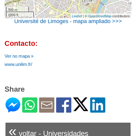
500 m
2000 ft
Leaflet
| ©
OpenStreetMap
contributors
Université de Limoges - mapa ampliado >>>
Contacto:
Ver no mapa »
www.unilim.fr/
Share
«
voltar - Universidades