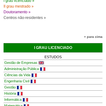
I grau licenciado »
II grau mestrado »
Doutoramento »
Centros não-residentes »
» para cima
I GRAU LICENCIADO
ESTUDOS
Gestão de Empresas
Administração Pública
Ciências da Vida
Engenharia Civil
Gestão
História
Informática
Matemática