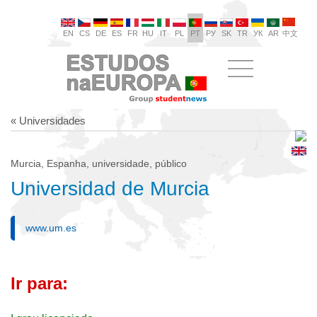
EN
CS
DE
ES
FR
HU
IT
PL
PT
РУ
SK
TR
УК
AR
中文
« Universidades
Murcia, Espanha, universidade, público
Universidad de Murcia
www.um.es
Ir para: