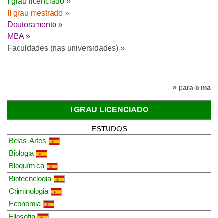
I grau licenciado »
II grau mestrado »
Doutoramento »
MBA »
Faculdades (nas universidades) »
» para cima
I GRAU LICENCIADO
ESTUDOS
Belas-Artes
Biologia
Bioquímica
Biotecnologia
Criminologia
Economia
Filosofia