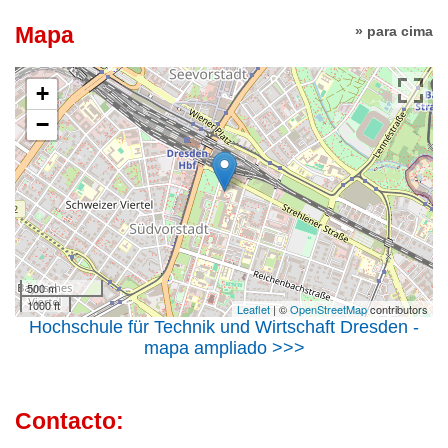
Mapa
» para cima
+
−
500 m
1000 ft
Leaflet
| ©
OpenStreetMap
contributors
Hochschule für Technik und Wirtschaft Dresden -
mapa ampliado >>>
Contacto: