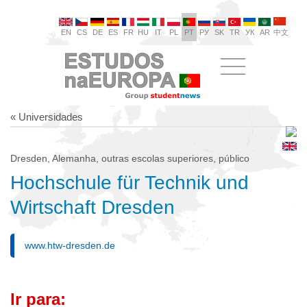
EN
CS
DE
ES
FR
HU
IT
PL
PT
РУ
SK
TR
УК
AR
中文
« Universidades
Dresden, Alemanha, outras escolas superiores, público
Hochschule für Technik und
Wirtschaft Dresden
www.htw-dresden.de
Ir para: