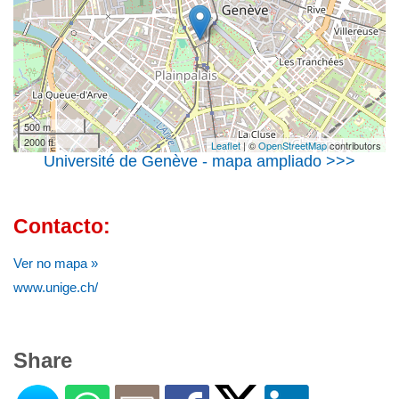
500 m
2000 ft
Leaflet
| ©
OpenStreetMap
contributors
Université de Genève - mapa ampliado >>>
Contacto:
Ver no mapa »
www.unige.ch/
Share