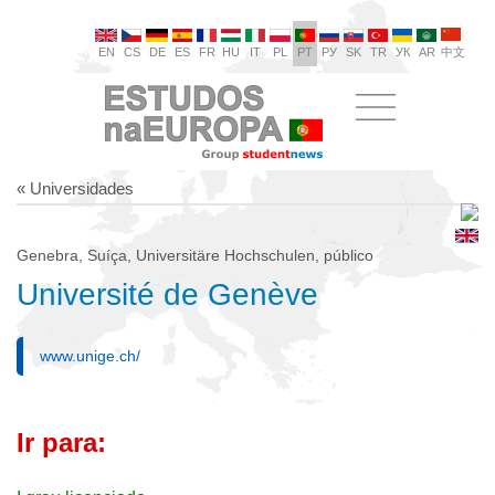
EN
CS
DE
ES
FR
HU
IT
PL
PT
РУ
SK
TR
УК
AR
中文
« Universidades
Genebra, Suíça, Universitäre Hochschulen, público
Université de Genève
www.unige.ch/
Ir para: