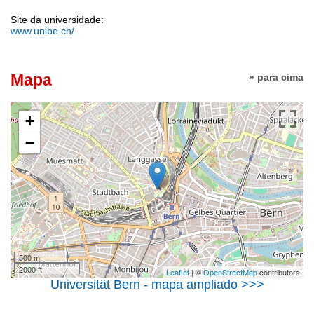
Site da universidade:
www.unibe.ch/
Mapa
» para cima
+
−
500 m
2000 ft
Leaflet
| ©
OpenStreetMap
contributors
Universität Bern - mapa ampliado >>>