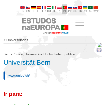
EN
CS
DE
ES
FR
HU
IT
PL
PT
РУ
SK
TR
УК
AR
中文
« Universidades
Berna, Suíça, Universitäre Hochschulen, público
Universität Bern
www.unibe.ch/
Ir para: