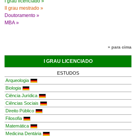
I grau licenciado »
II grau mestrado »
Doutoramento »
MBA »
» para cima
I GRAU LICENCIADO
ESTUDOS
Arqueologia
Biologia
Ciência Jurídica
Ciências Sociais
Direito Público
Filosofia
Matemática
Medicina Dentária