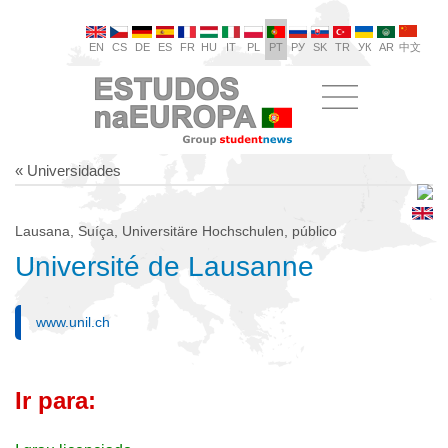
EN
CS
DE
ES
FR
HU
IT
PL
PT
РУ
SK
TR
УК
AR
中文
« Universidades
Lausana, Suíça, Universitäre Hochschulen, público
Université de Lausanne
www.unil.ch
Ir para: