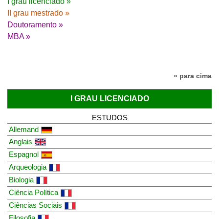
I grau licenciado »
II grau mestrado »
Doutoramento »
MBA »
» para cima
I GRAU LICENCIADO
ESTUDOS
Allemand
Anglais
Espagnol
Arqueologia
Biologia
Ciência Política
Ciências Sociais
Filosofia