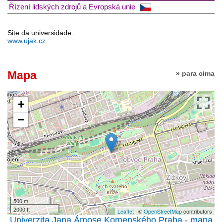
Řízení lidských zdrojů a Evropská unie
Site da universidade:
www.ujak.cz
Mapa
» para cima
+
−
500 m
2000 ft
Leaflet
| ©
OpenStreetMap
contributors
Univerzita Jana Ámose Komenského Praha - mapa