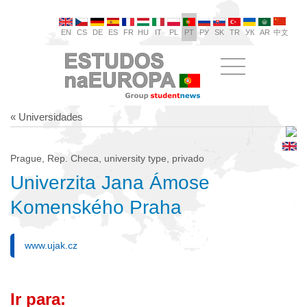
EN
CS
DE
ES
FR
HU
IT
PL
PT
РУ
SK
TR
УК
AR
中文
« Universidades
Prague, Rep. Checa, university type, privado
Univerzita Jana Ámose
Komenského Praha
www.ujak.cz
Ir para: