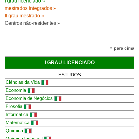
I grau licenciado »
mestrados integrados »
II grau mestrado »
Centros não-residentes »
» para cima
I GRAU LICENCIADO
ESTUDOS
Ciências da Vida
Economia
Economia de Negócios
Filosofia
Informática
Matemática
Química
Química Industrial