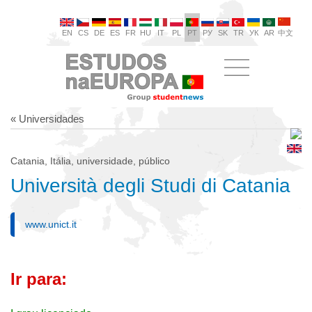
EN
CS
DE
ES
FR
HU
IT
PL
PT
РУ
SK
TR
УК
AR
中文
« Universidades
Catania, Itália, universidade, público
Università degli Studi di Catania
www.unict.it
Ir para: