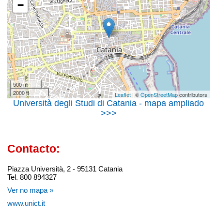
−
500 m
2000 ft
Leaflet
| ©
OpenStreetMap
contributors
Università degli Studi di Catania - mapa ampliado
>>>
Contacto:
Piazza Università, 2 - 95131 Catania
Tel. 800 894327
Ver no mapa »
www.unict.it