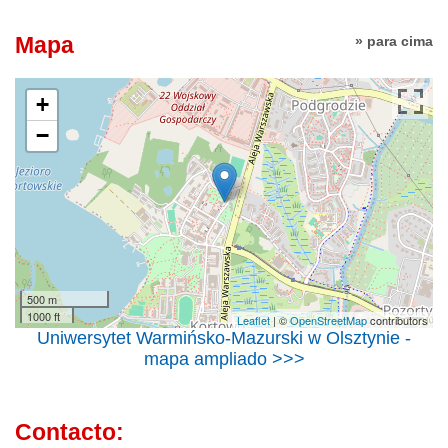
Mapa
» para cima
+
−
500 m
1000 ft
Leaflet
| ©
OpenStreetMap
contributors
Uniwersytet Warmińsko-Mazurski w Olsztynie -
mapa ampliado >>>
Contacto: