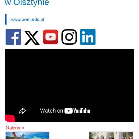
w Olsztynie
www.uwm.edu.pl
Galeria »