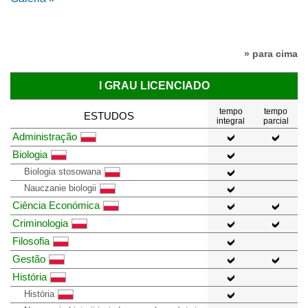
» para cima
I GRAU LICENCIADO
tempo
tempo
ESTUDOS
integral
parcial
Administração
Biologia
Biologia stosowana
Nauczanie biologii
Ciência Económica
Criminologia
Filosofia
Gestão
História
História