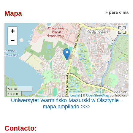
Mapa
» para cima
+
−
500 m
1000 ft
Leaflet
| ©
OpenStreetMap
contributors
Uniwersytet Warmińsko-Mazurski w Olsztynie -
mapa ampliado >>>
Contacto: