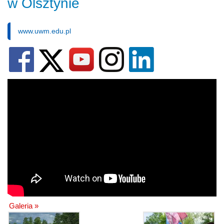
w Olsztynie
www.uwm.edu.pl
Galeria »