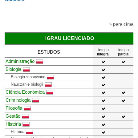
» para cima
I GRAU LICENCIADO
tempo
tempo
ESTUDOS
integral
parcial
Administração
Biologia
Biologia stosowana
Nauczanie biologii
Ciência Económica
Criminologia
Filosofia
Gestão
História
História