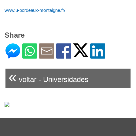
www.u-bordeaux-montaigne.fr/
Share
«
voltar - Universidades