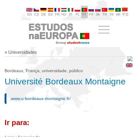
EN
CS
DE
ES
FR
HU
IT
PL
PT
РУ
SK
TR
УК
AR
中文
« Universidades
Bordeaux, França, universidade, público
Université Bordeaux Montaigne
www.u-bordeaux-montaigne.fr/
Ir para: