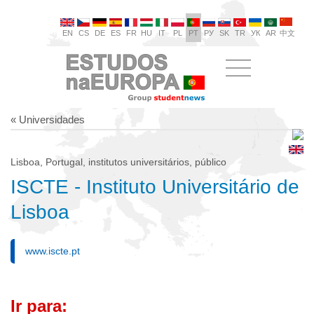
EN
CS
DE
ES
FR
HU
IT
PL
PT
РУ
SK
TR
УК
AR
中文
« Universidades
Lisboa, Portugal, institutos universitários, público
ISCTE - Instituto Universitário de
Lisboa
www.iscte.pt
Ir para: