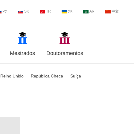
РУ
SK
TR
УК
AR
中文
Mestrados
Doutoramentos
Reino Unido
República Checa
Suíça