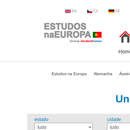
EN
CS
DE
Hom
Estudos na Europa
Alemanha
Áustr
Un
estado
cidade