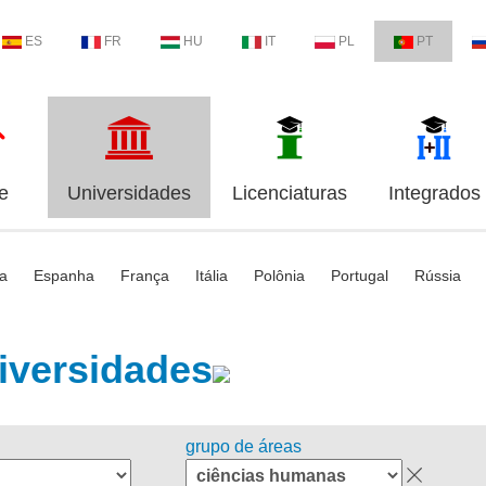
ES
FR
HU
IT
PL
PT
e
Universidades
Licenciaturas
Integrados
ia
Espanha
França
Itália
Polônia
Portugal
Rússia
iversidades
grupo de áreas