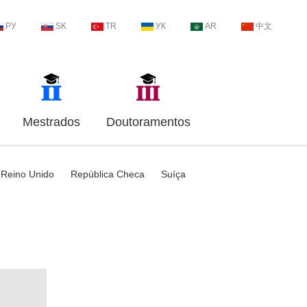
РУ
SK
TR
УК
AR
中文
Mestrados
Doutoramentos
Reino Unido
República Checa
Suíça