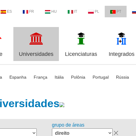
ES
FR
HU
IT
PL
PT
e
Universidades
Licenciaturas
Integrados
ia
Espanha
França
Itália
Polônia
Portugal
Rússia
iversidades
grupo de áreas