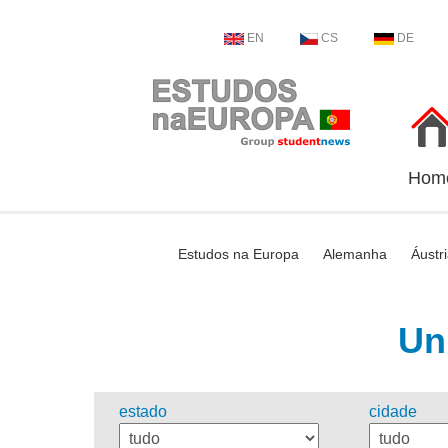
EN
CS
DE
Hom
Estudos na Europa
Alemanha
Áustr
Un
estado
cidade