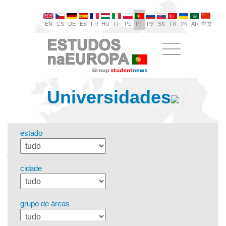
EN
CS
DE
ES
FR
HU
IT
PL
PT
РУ
SK
TR
УК
AR
中文
Universidades
estado
cidade
grupo de áreas