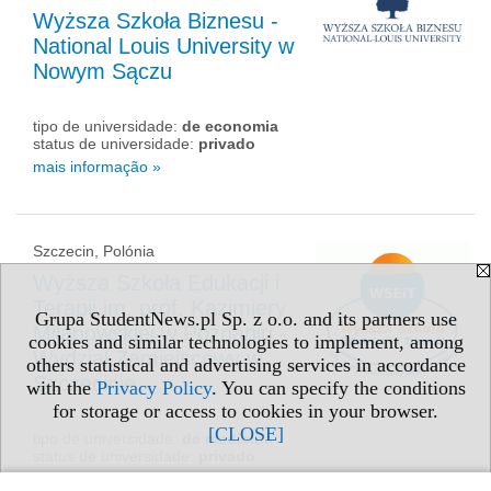
Wyższa Szkoła Biznesu -
National Louis University w
Nowym Sączu
tipo de universidade:
de economia
status de universidade:
privado
mais informação »
Szczecin, Polónia
Wyższa Szkoła Edukacji i
Terapii im. prof. Kazimiery
Grupa StudentNews.pl Sp. z o.o. and its partners use
Milanowskiej w Poznaniu -
cookies and similar technologies to implement, among
Wydział Zamiejscowy w
others statistical and advertising services in accordance
Szczecinie
with the
Privacy Policy
. You can specify the conditions
for storage or access to cookies in your browser.
[CLOSE]
tipo de universidade:
de medicina
status de universidade:
privado
mais informação »