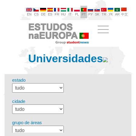
EN
CS
DE
ES
FR
HU
IT
PL
PT
РУ
SK
TR
УК
AR
中文
Universidades
estado
cidade
grupo de áreas