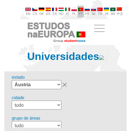
EN
CS
DE
ES
FR
HU
IT
PL
PT
РУ
SK
TR
УК
AR
中文
Universidades
estado
cidade
grupo de áreas