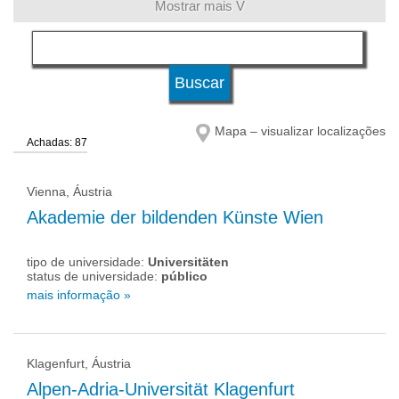
Mostrar mais V
língua
qualificação
Mapa – visualizar localizações
Achadas: 87
tipo de universidade
Vienna, Áustria
status de universidade
Akademie der bildenden Künste Wien
tipo de universidade:
Universitäten
status de universidade:
público
mais informação »
Klagenfurt, Áustria
Alpen-Adria-Universität Klagenfurt