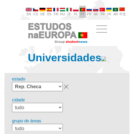
EN
CS
DE
ES
FR
HU
IT
PL
PT
РУ
SK
TR
УК
AR
中文
Universidades
estado
cidade
grupo de áreas