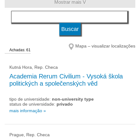
Mostrar mais V
língua
tipo de universidade
Mapa – visualizar localizações
Achadas: 61
status de universidade
Kutná Hora, Rep. Checa
Academia Rerum Civilium - Vysoká škola
politických a společenských věd
tipo de universidade:
non-university type
status de universidade:
privado
mais informação »
Prague, Rep. Checa