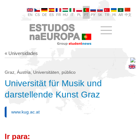
EN
CS
DE
ES
FR
HU
IT
PL
PT
РУ
SK
TR
УК
AR
中文
« Universidades
Graz, Áustria, Universitäten, público
Universität für Musik und
darstellende Kunst Graz
www.kug.ac.at
Ir para: