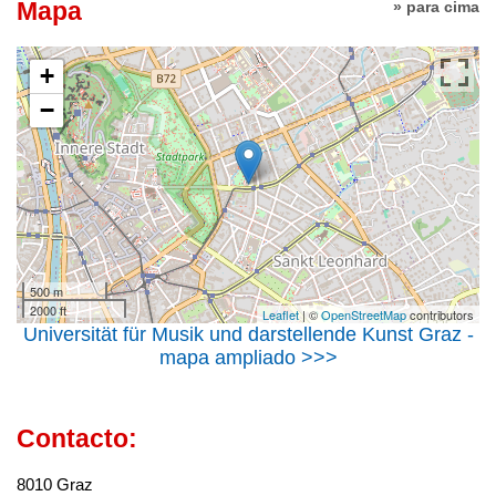
Mapa
» para cima
+
−
500 m
2000 ft
Leaflet
| ©
OpenStreetMap
contributors
Universität für Musik und darstellende Kunst Graz -
mapa ampliado >>>
Contacto:
8010 Graz