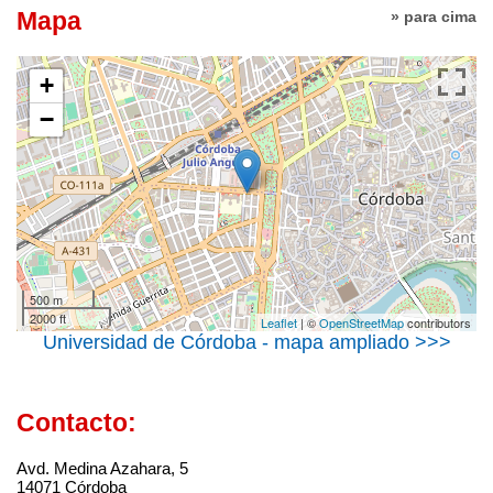
Mapa
» para cima
+
−
500 m
2000 ft
Leaflet
| ©
OpenStreetMap
contributors
Universidad de Córdoba - mapa ampliado >>>
Contacto:
Avd. Medina Azahara, 5
14071 Córdoba