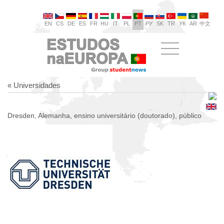
EN
CS
DE
ES
FR
HU
IT
PL
PT
РУ
SK
TR
УК
AR
中文
« Universidades
Dresden, Alemanha, ensino universitário (doutorado), público