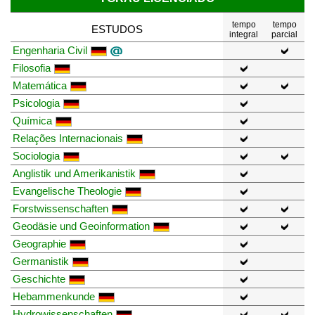
tempo
tempo
ESTUDOS
integral
parcial
Engenharia Civil
Filosofia
Matemática
Psicologia
Química
Relações Internacionais
Sociologia
Anglistik und Amerikanistik
Evangelische Theologie
Forstwissenschaften
Geodäsie und Geoinformation
Geographie
Germanistik
Geschichte
Hebammenkunde
Hydrowissenschaften