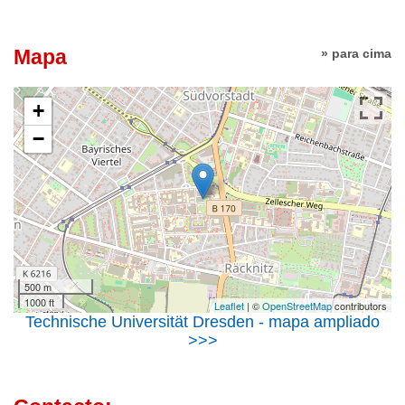
Mapa
» para cima
+
−
500 m
1000 ft
Leaflet
| ©
OpenStreetMap
contributors
Technische Universität Dresden - mapa ampliado
>>>