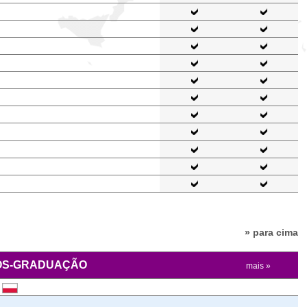
» para cima
ÓS-GRADUAÇÃO
mais »