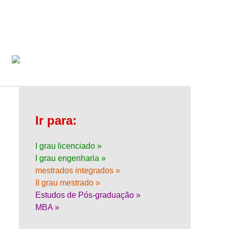
Ir para:
I grau licenciado »
I grau engenharia »
mestrados integrados »
II grau mestrado »
Estudos de Pós-graduação »
MBA »