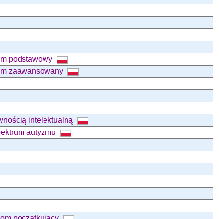
iom podstawowy
ziom zaawansowany
awnością intelektualną
spektrum autyzmu
iom początkujący