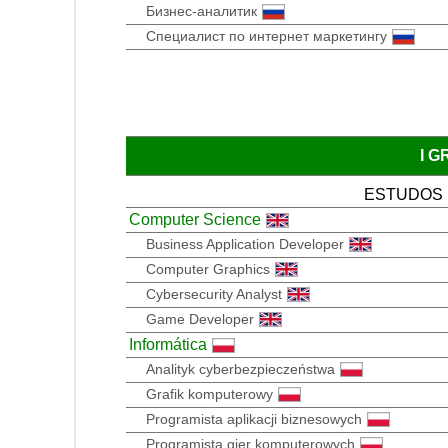
Бизнес-аналитик
Специалист по интернет маркетингу
I 
ESTUDOS
Computer Science
Business Application Developer
Computer Graphics
Cybersecurity Analyst
Game Developer
Informática
Analityk cyberbezpieczeństwa
Grafik komputerowy
Programista aplikacji biznesowych
Programista gier komputerowych