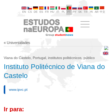
EN
CS
DE
ES
FR
HU
IT
PL
PT
РУ
SK
TR
УК
AR
中文
« Universidades
Viana do Castelo, Portugal, institutos politécnicos, público
Instituto Politécnico de Viana do
Castelo
www.ipvc.pt
Ir para: