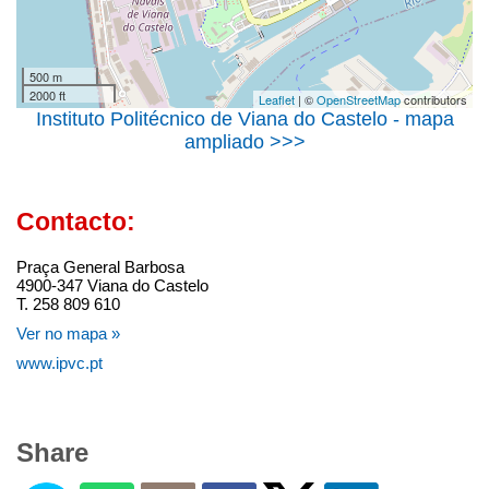
500 m
2000 ft
Leaflet
| ©
OpenStreetMap
contributors
Instituto Politécnico de Viana do Castelo - mapa
ampliado >>>
Contacto:
Praça General Barbosa
4900-347 Viana do Castelo
T. 258 809 610
Ver no mapa »
www.ipvc.pt
Share