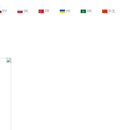
РУ
SK
TR
УК
AR
中文