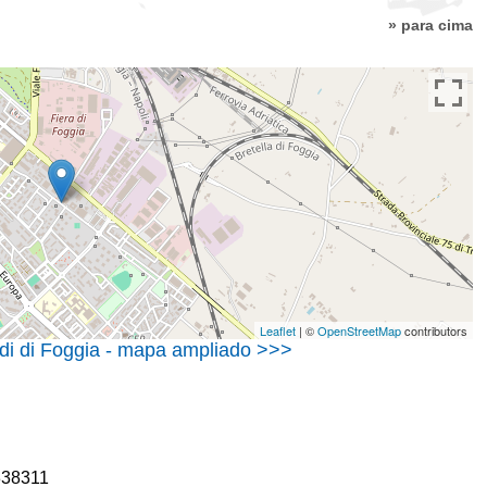
» para cima
Leaflet
| ©
OpenStreetMap
contributors
udi di Foggia - mapa ampliado >>>
-338311