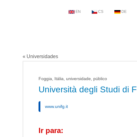
EN
CS
DE
« Universidades
Foggia, Itália, universidade, público
Università degli Studi di 
www.unifg.it
Ir para: