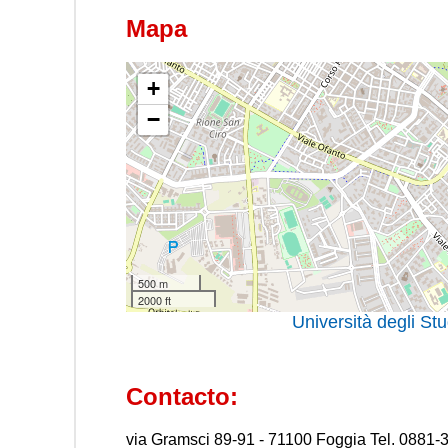
Mapa
+
−
500 m
2000 ft
Università degli St
Contacto:
via Gramsci 89-91 - 71100 Foggia Tel. 0881