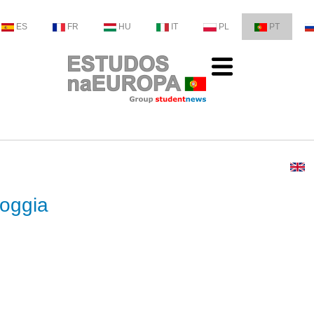
ES
FR
HU
IT
PL
PT
Foggia