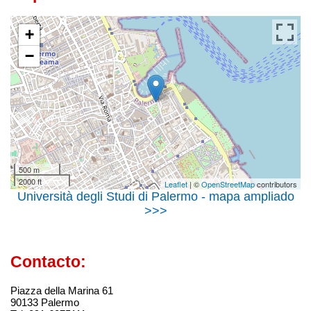
+
−
500 m
2000 ft
Leaflet
| ©
OpenStreetMap
contributors
Università degli Studi di Palermo - mapa ampliado
>>>
Contacto:
Piazza della Marina 61
90133 Palermo