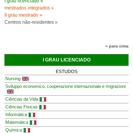
I grau licenciado »
mestrados integrados »
II grau mestrado »
Centros não-residentes »
» para cima
I GRAU LICENCIADO
ESTUDOS
Nursing
Sviluppo economico, cooperazione internazionale e migrazioni
Ciências da Vida
Ciências Físicas
Informática
Matemática
Química