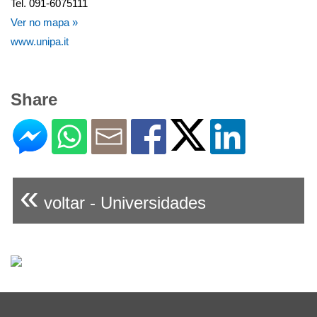
Tel. 091-6075111
Ver no mapa »
www.unipa.it
Share
«
voltar - Universidades