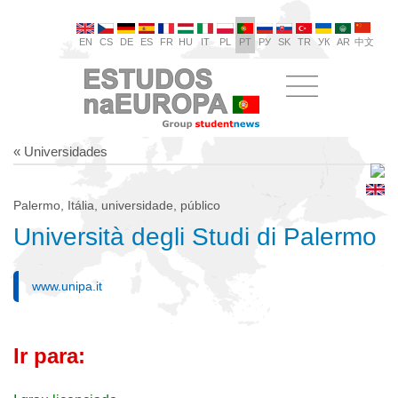
EN
CS
DE
ES
FR
HU
IT
PL
PT
РУ
SK
TR
УК
AR
中文
« Universidades
Palermo, Itália, universidade, público
Università degli Studi di Palermo
www.unipa.it
Ir para: