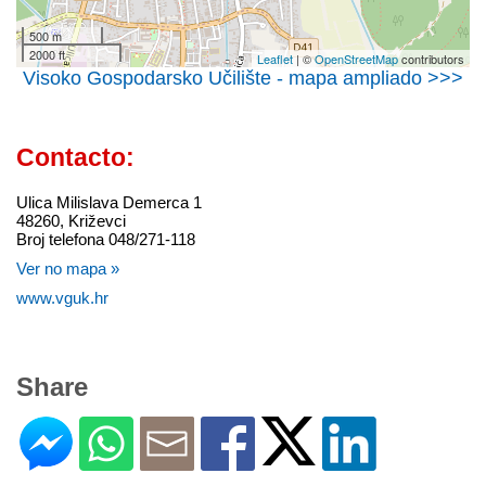
500 m
2000 ft
Leaflet
| ©
OpenStreetMap
contributors
Visoko Gospodarsko Učilište - mapa ampliado >>>
Contacto:
Ulica Milislava Demerca 1
48260, Križevci
Broj telefona 048/271-118
Ver no mapa »
www.vguk.hr
Share