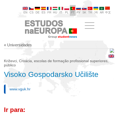
EN
CS
DE
ES
FR
HU
IT
PL
PT
РУ
SK
TR
УК
AR
中文
« Universidades
Križevci, Croácia, escolas de formação profissional superiores,
público
Visoko Gospodarsko Učilište
www.vguk.hr
Ir para: