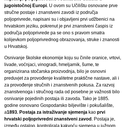
jugoistočnoj Europi
. U ovom su Učilištu osnovane prve
stručne postaje i znanstveni zavodi iz područja
poljoprivrede, napisani su i objavljeni prvi udžbenici na
hrvatskom jeziku, pokrenut je prvi znanstveni časpis iz
područja poljoprivrede pa se ono s pravom smatra
kolijevkom poljoprivrednog obrazovanja, struke i znanosti
u Hrvatskoj.
Osnivanje školske ekonomije koju su činile oranice, vrtovi,
livade, voćnjaci, vinogradi, hmeljarnik, šume, te
organizirana stočarska proizvodnja, bilo je osnovni
preduvjet za provođenje kvalitetne praktične nastave, ali i
za provođenje stručnih i znanstvenih pokusa. Za razvoj
znanstvenoga i stručnog rada od posebne je važnosti bilo
osnivanje pojedinih postaja ili zavoda. Tako je 1885.
godine osnovano Gospodarsko biljevište i pokušalište,
a
1893. Postaja za istraživanje sjemenja
kao
prvi
hrvatski poljoprivredni znanstveni zavod
. Postaja je,
između ostalog, kontrolirala kakvoću sjemena u južnom