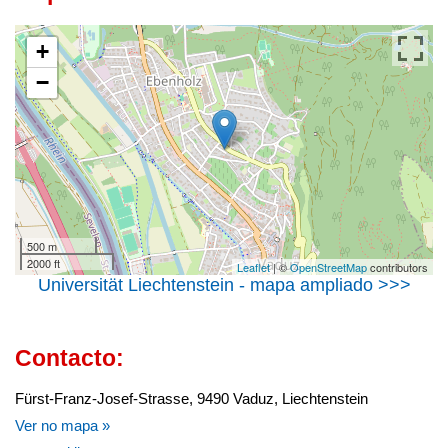
+
−
500 m
2000 ft
Leaflet
| ©
OpenStreetMap
contributors
Universität Liechtenstein - mapa ampliado >>>
Contacto:
Fürst-Franz-Josef-Strasse, 9490 Vaduz, Liechtenstein
Ver no mapa »