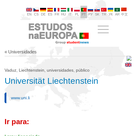
EN
CS
DE
ES
FR
HU
IT
PL
PT
РУ
SK
TR
УК
AR
中文
« Universidades
Vaduz, Liechtenstein, universidades, público
Universität Liechtenstein
www.uni.li
Ir para: