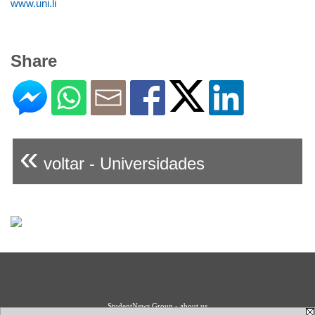
www.uni.li
Share
«
voltar - Universidades
StudentNews Group - about us