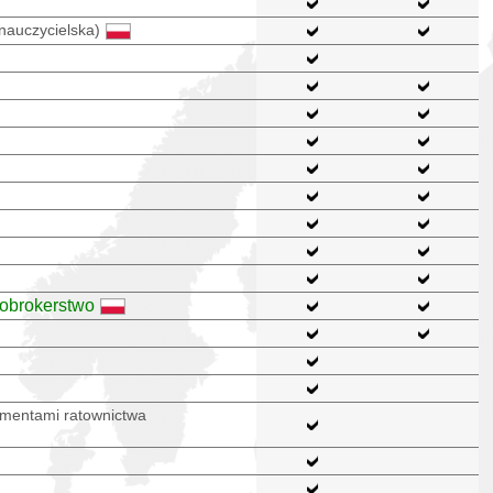
nauczycielska)
fobrokerstwo
ementami ratownictwa