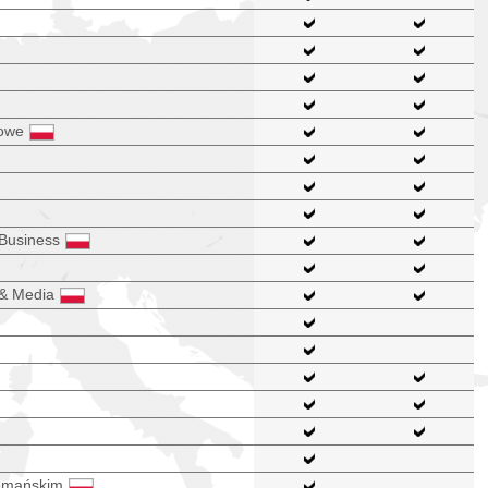
kowe
 Business
 & Media
romańskim