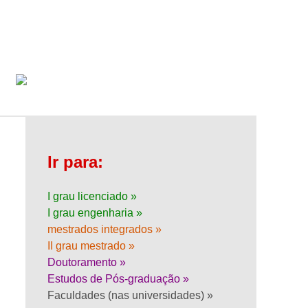
Ir para:
I grau licenciado »
I grau engenharia »
mestrados integrados »
II grau mestrado »
Doutoramento »
Estudos de Pós-graduação »
Faculdades (nas universidades) »