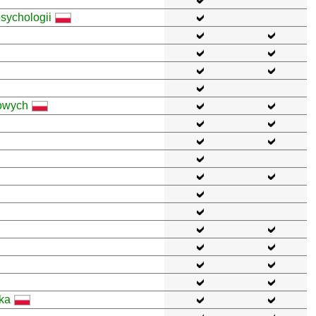
sychologii
dowych
yka