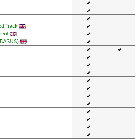
ed Track
ment
y (BASUS)