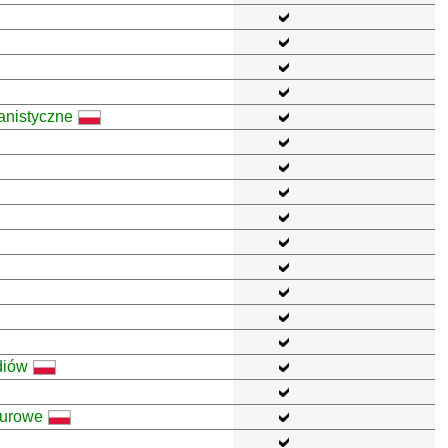
anistyczne
diów
lturowe