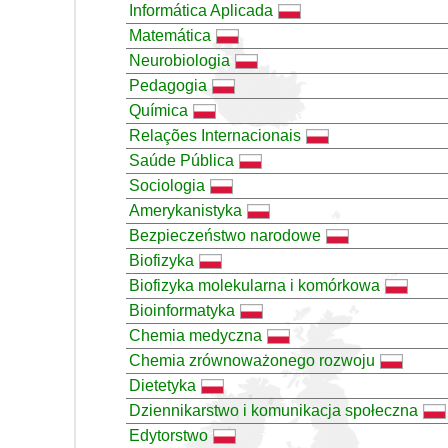
Informática Aplicada
Matemática
Neurobiologia
Pedagogia
Química
Relações Internacionais
Saúde Pública
Sociologia
Amerykanistyka
Bezpieczeństwo narodowe
Biofizyka
Biofizyka molekularna i komórkowa
Bioinformatyka
Chemia medyczna
Chemia zrównoważonego rozwoju
Dietetyka
Dziennikarstwo i komunikacja społeczna
Edytorstwo