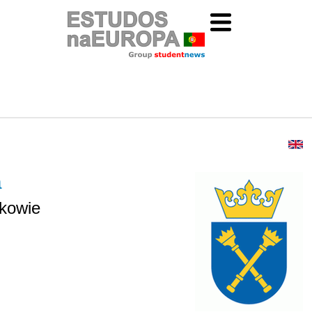
a
akowie