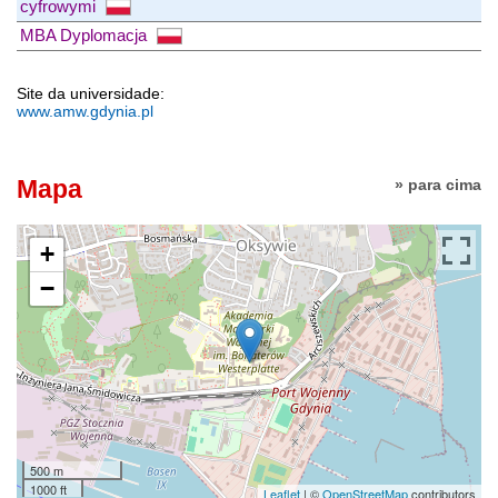
cyfrowymi
MBA Dyplomacja
Site da universidade:
www.amw.gdynia.pl
Mapa
» para cima
+
−
500 m
1000 ft
Leaflet
| ©
OpenStreetMap
contributors