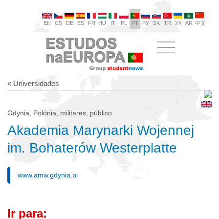
EN
CS
DE
ES
FR
HU
IT
PL
PT
РУ
SK
TR
УК
AR
中文
« Universidades
Gdynia, Polónia, militares, público
Akademia Marynarki Wojennej
im. Bohaterów Westerplatte
www.amw.gdynia.pl
Ir para: