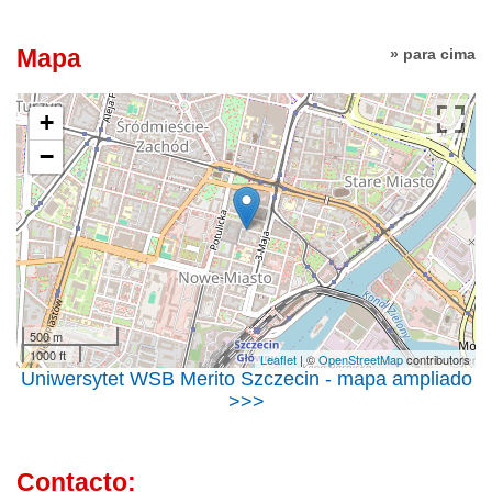
Mapa
» para cima
+
−
500 m
1000 ft
Leaflet
| ©
OpenStreetMap
contributors
Uniwersytet WSB Merito Szczecin - mapa ampliado
>>>
Contacto: