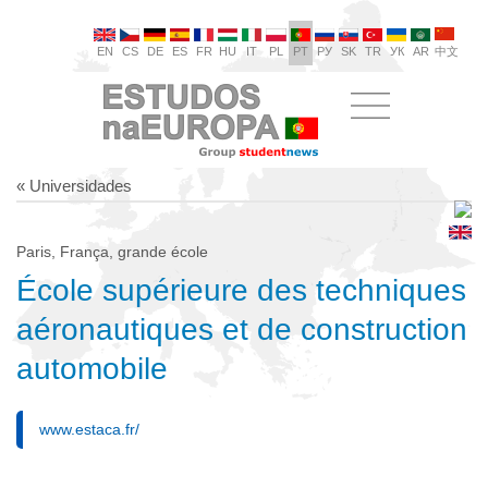
EN
CS
DE
ES
FR
HU
IT
PL
PT
РУ
SK
TR
УК
AR
中文
« Universidades
Paris, França, grande école
École supérieure des techniques
aéronautiques et de construction
automobile
www.estaca.fr/