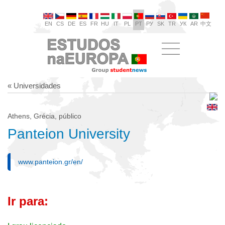
EN
CS
DE
ES
FR
HU
IT
PL
PT
РУ
SK
TR
УК
AR
中文
« Universidades
Athens, Grécia, público
Panteion University
www.panteion.gr/en/
Ir para: