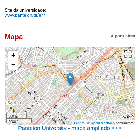
Site da universidade:
www.panteion.gr/en/
Mapa
» para cima
+
−
500 m
2000 ft
Leaflet
| ©
OpenStreetMap
contributors
Panteion University - mapa ampliado >>>