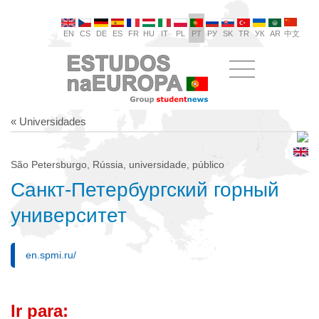
EN
CS
DE
ES
FR
HU
IT
PL
PT
РУ
SK
TR
УК
AR
中文
« Universidades
São Petersburgo, Rússia, universidade, público
Санкт-Петербургский горный
университет
en.spmi.ru/
Ir para: