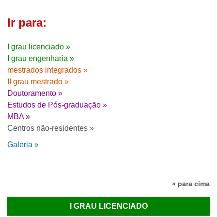
Ir para:
I grau licenciado »
I grau engenharia »
mestrados integrados »
II grau mestrado »
Doutoramento »
Estudos de Pós-graduação »
MBA »
Centros não-residentes »
Galeria »
» para cima
I GRAU LICENCIADO