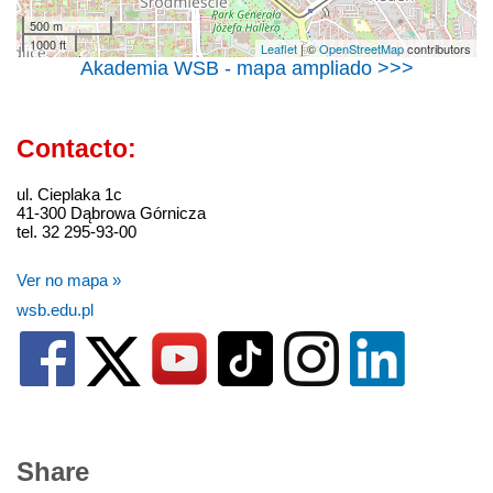
500 m
1000 ft
Leaflet
| ©
OpenStreetMap
contributors
Akademia WSB - mapa ampliado >>>
Contacto:
ul. Cieplaka 1c
41-300 Dąbrowa Górnicza
tel. 32 295-93-00
Ver no mapa »
wsb.edu.pl
Share